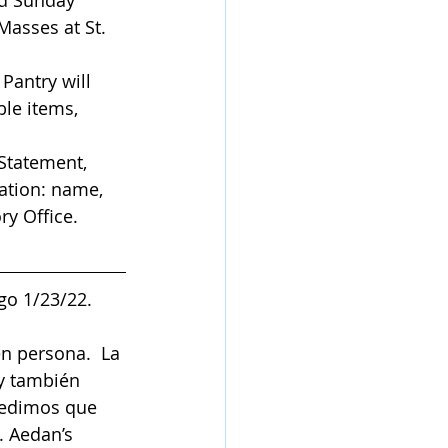
nd Sunday 
Masses at St. 
Pantry will 
le items, 
Statement, 
ation: name, 
ffice.         
go 1/23/22. 
n persona.  La 
y también 
pedimos que 
 Aedan’s 