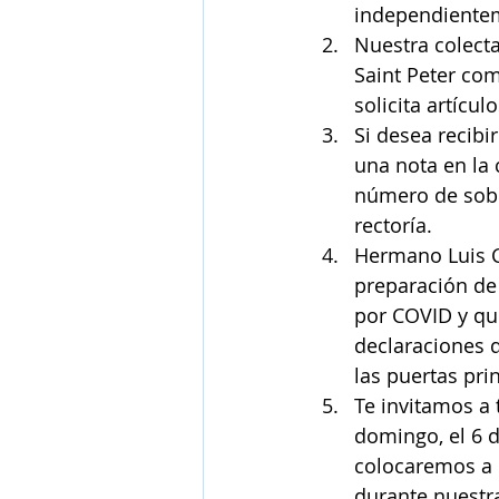
independientem
Nuestra colect
Saint Peter co
solicita artícu
Si desea recibi
una nota en la
número de sobre
rectoría. 
Hermano Luis C
preparación de 
por COVID y qu
declaraciones d
las puertas pri
Te invitamos a 
domingo, el 6 d
colocaremos a l
durante nuestra 