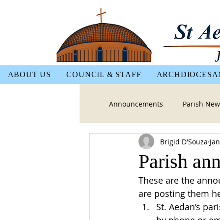
ABOUT US
COUNCIL & STAFF
ARCHDIOCESA
Announcements
Parish New
Brigid D'Souza
Jan
Parish an
These are the anno
are posting them he
St. Aedan’s par