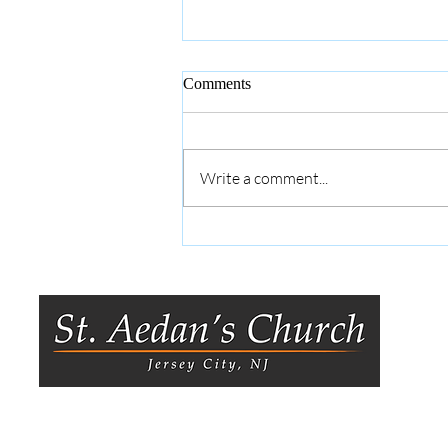
Comments
Write a comment...
Announcements: July 26 |
Anuncios: 26 de Julio
8
Je
0