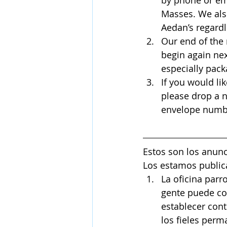
by phone or em
Masses. We also
Aedan’s regardle
Our end of the 
begin again nex
especially pac
If you would li
please drop a n
envelope number
Estos son los anunc
Los estamos public
La oficina parr
gente puede co
establecer con
los fieles per