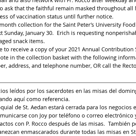
ail and also network with Fr. Rocco after weekday a
 ask that the faithful remain masked throughout all 
ss of vaccination status until further notice.  
month collection for the Saint Peter’s University Food 
t Sunday, January 30.  Erich is requesting nonperishab
kaged snack items.
ke to receive a copy of your 2021 Annual Contribution 
ote in the collection basket with the following inform
, address, and telephone number, OR call the Rectory O
ios leídos por los sacerdotes en las misas del domin
ando aquí como referencia.
oquial de St. Aedan estará cerrada para los negocios e
municarse con Joy por teléfono o correo electrónico 
tactos con P. Rocco después de las misas.  También 
manezcan enmascarados durante todas las misas en St.