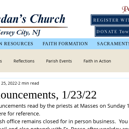
REGISTER WI
DONATE Tow
N RESOURCES
FAITH FORMATION
SACRAMENT
s
Reflections
Parish Events
Faith in Action
 25, 2022
2 min read
nouncements, 1/23/22
uncements read by the priests at Masses on Sunday 
re for reference.  
ish office remains closed for in person business.  You