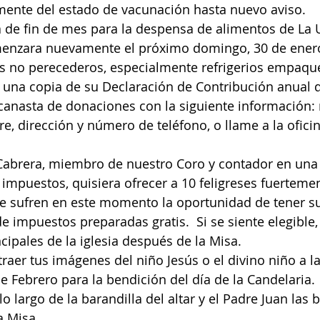
ente del estado de vacunación hasta nuevo aviso.  
a de fin de mes para la despensa de alimentos de La 
menzara nuevamente el próximo domingo, 30 de enero.
los no perecederos, especialmente refrigerios empaqu
r una copia de su Declaración de Contribución anual d
 canasta de donaciones con la siguiente información:
, dirección y número de teléfono, o llame a la oficin
abrera, miembro de nuestro Coro y contador en una 
impuestos, quisiera ofrecer a 10 feligreses fuerteme
e sufren en este momento la oportunidad de tener s
e impuestos preparadas gratis.  Si se siente elegible,
ncipales de la iglesia después de la Misa.
traer tus imágenes del niño Jesús o el divino niño a la 
e Febrero para la bendición del día de la Candelaria.
o largo de la barandilla del altar y el Padre Juan las 
Misa.       