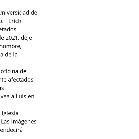
Universidad de 
   Erich 
etados.
e 2021, deje 
 nombre, 
a de la 
oficina de 
nte afectados 
us 
 vea a Luis en 
iglesia 
  Las imágenes 
bendecirá 