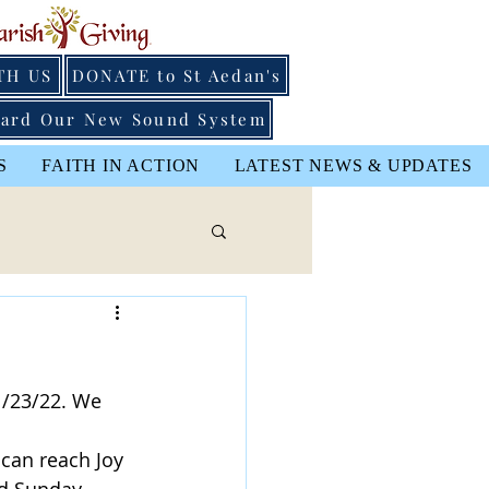
TH US
DONATE to St Aedan's
ard Our New Sound System
S
FAITH IN ACTION
LATEST NEWS & UPDATES
1/23/22. We 
 can reach Joy 