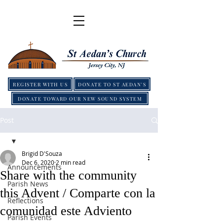
REGISTER WITH US
DONATE TO ST AEDAN'S
DONATE TOWARD OUR NEW SOUND SYSTEM
Post
Brigid D'Souza
Dec 6, 2020
2 min read
Announcements
Share with the community
Parish News
this Advent / Comparte con la
Reflections
comunidad este Adviento
Parish Events