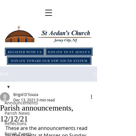
REGISTER WITH US
DONATE TO ST AEDAN'S
DONATE TOWARD OUR NEW SOUND SYSTEM
Post
Brigid D'Souza
Dec 13, 2021
3 min read
Announcements
Parish announcements,
Parish News
12/12/21
Reflections
These are the announcements read 
Parish Events
by the priests at Masses on Sunday 