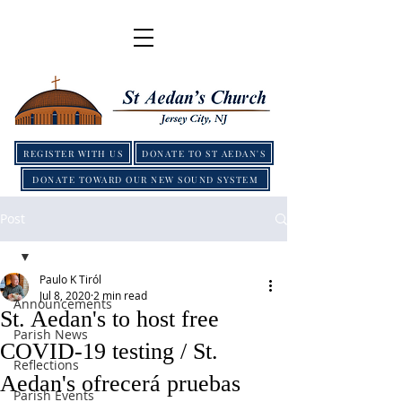
REGISTER WITH US
DONATE TO ST AEDAN'S
DONATE TOWARD OUR NEW SOUND SYSTEM
Post
Paulo K Tiról
Jul 8, 2020
2 min read
Announcements
St. Aedan's to host free
Parish News
COVID-19 testing / St.
Reflections
Aedan's ofrecerá pruebas
Parish Events