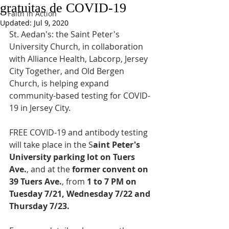
gratuitas de COVID-19
Faith in Action
Updated:
Jul 9, 2020
St. Aedan's: the Saint Peter's 
University Church, in collaboration 
with Alliance Health, Labcorp, Jersey 
City Together, and Old Bergen 
Church, is helping expand 
community-based testing for COVID-
19 in Jersey City.  
FREE COVID-19 and antibody testing 
will take place in the S
aint Peter's 
University parking lot on Tuers 
Ave.
, and at the 
former convent on 
39 Tuers Ave.
, from 
1 to 7 PM on 
Tuesday 7/21, Wednesday 7/22 and 
Thursday 7/23. 