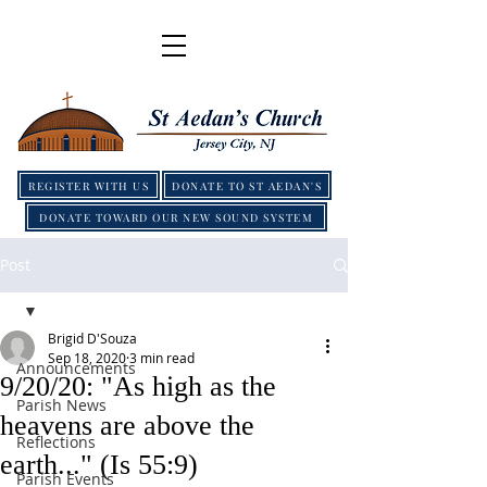
REGISTER WITH US
DONATE TO ST AEDAN'S
DONATE TOWARD OUR NEW SOUND SYSTEM
Post
Brigid D'Souza
Sep 18, 2020
3 min read
Announcements
9/20/20: "As high as the
Parish News
heavens are above the
Reflections
earth..." (Is 55:9)
Parish Events