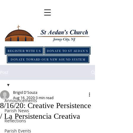
REGISTER WITH US
DONATE TO ST AEDAN'S
DONATE TOWARD OUR NEW SOUND SYSTEM
Post
Brigid D'Souza
Aug 16, 2020
3 min read
Announcements
8/16/20: Creative Persistence
Parish News
/ La Persistencia Creativa
Reflections
Parish Events